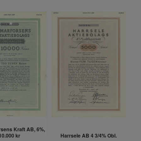
sens Kraft AB, 6%,
Kn
10.000 kr
Harrsele AB 4 3/4% Obl.