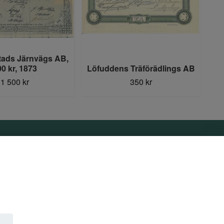
ads Järnvägs AB,
0 kr, 1873
Löfuddens Träförädlings AB
1 500 kr
350 kr
Sociala medier
Facebook
Instagram