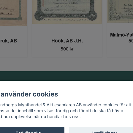
Malmö-Yst
bruk, AB
Höök, AB J.H.
50
500 kr
Information
 använder cookies
Kontakt
andbergs Mynthandel & Aktiesamlaren AB använder cookies för att
Köpvillkor
assa det innehåll som visas för dig och för att du ska få bästa
kbara upplevelse när du handlar hos oss.