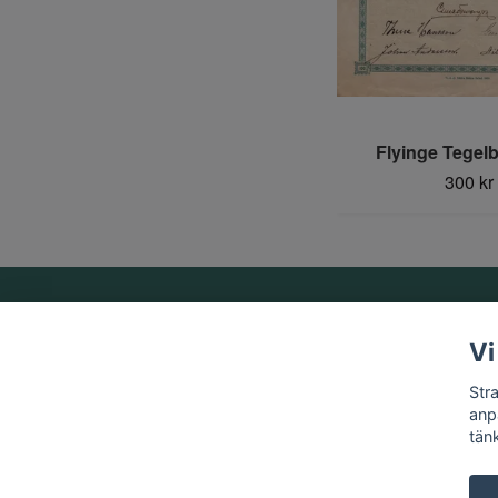
Flyinge Tegel
300 kr
Om oss
Vi
Vi är ett familjeföretag som startades 1969 av Birger
Str
Strandberg.
anp
tän