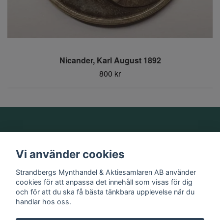
Nicander, Karl August 1892
800 kr
Om oss
Vi använder cookies
Information
Strandbergs Mynthandel & Aktiesamlaren AB använder
cookies för att anpassa det innehåll som visas för dig
och för att du ska få bästa tänkbara upplevelse när du
Sociala medier
handlar hos oss.