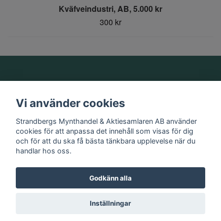
Kväfveindustri, AB, 5.000 kr
300 kr
Om oss
Vi använder cookies
Information
Strandbergs Mynthandel & Aktiesamlaren AB använder
cookies för att anpassa det innehåll som visas för dig
och för att du ska få bästa tänkbara upplevelse när du
Sociala medier
handlar hos oss.
Godkänn alla
© 2026 Strandbergs Mynthandel & Aktiesamlaren AB
Inställningar