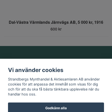
Dal-Västra Värmlands Järnvägs AB, 5 000 kr, 1916
600 kr
Om oss
Vi använder cookies
Information
Strandbergs Mynthandel & Aktiesamlaren AB använder
cookies för att anpassa det innehåll som visas för dig
och för att du ska få bästa tänkbara upplevelse när du
Sociala medier
handlar hos oss.
Godkänn alla