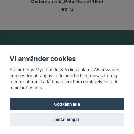
Cederschjöld, Pehr Gustaf 1956
300 kr
Om oss
Vi använder cookies
Information
Strandbergs Mynthandel & Aktiesamlaren AB använder
cookies för att anpassa det innehåll som visas för dig
och för att du ska få bästa tänkbara upplevelse när du
Sociala medier
handlar hos oss.
Godkänn alla
© 2026 Strandbergs Mynthandel & Aktiesamlaren AB
Inställningar